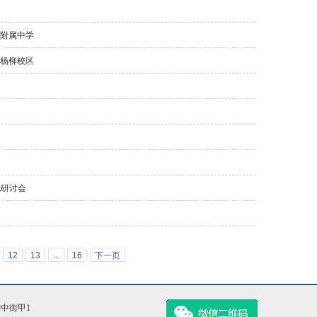
学附属中学
垂杨柳校区
流研讨会
12
13
...
16
下一页
柳中街甲1