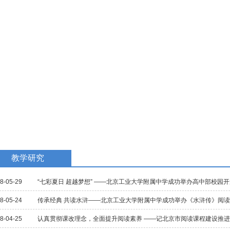
教学研究
国际交流
招生招聘
校庆专题
民族教育
教学研究
8-05-29
“七彩夏日 超越梦想” ——北京工业大学附属中学成功举办高中部校园
8-05-24
传承经典 共读水浒——北京工业大学附属中学成功举办《水浒传》阅
8-04-25
认真贯彻课改理念，全面提升阅读素养 ——记北京市阅读课程建设推