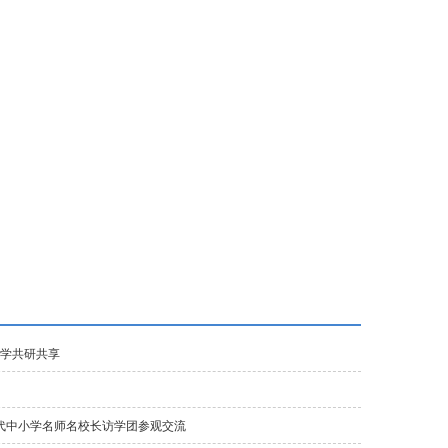
富力城校区
垂杨柳校区
首城校区
初中东校区
中学共研共享
时代中小学名师名校长访学团参观交流