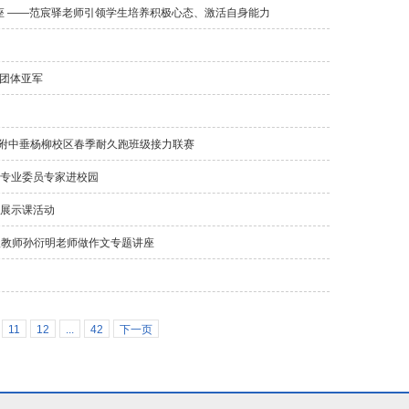
座 ——范宸驿老师引领学生培养积极心态、激活自身能力
组团体亚军
大附中垂杨柳校区春季耐久跑班级接力联赛​
学专业委员专家进校园
理展示课活动
级教师孙衍明老师做作文专题讲座
11
12
...
42
下一页