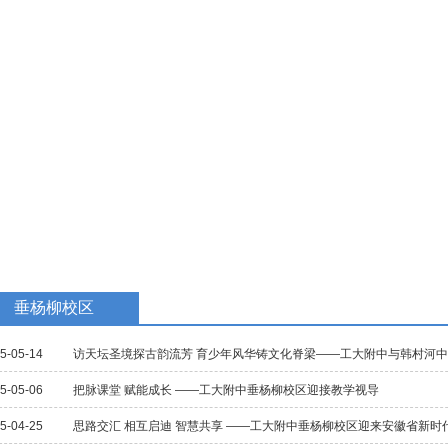
教学研究
国际交流
招生招聘
校庆专题
民族教育
垂杨柳校区
5-05-14
访天坛圣境探古韵流芳 育少年风华铸文化脊梁——工大附中与韩村河
5-05-06
把脉课堂 赋能成长 ——工大附中垂杨柳校区迎接教学视导
5-04-25
思路交汇 相互启迪 智慧共享 ——工大附中垂杨柳校区迎来安徽省新