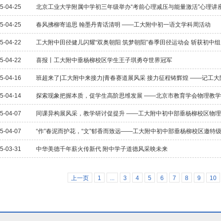
5-04-25
北京工业大学附属中学初三年级举办“考前心理减压与能量激活”心理讲
5-04-25
春风拂柳寄追思 翰墨丹青话清明 ——工大附中初一语文学科周活动
5-04-22
工大附中田径健儿闪耀“双奥朝阳 筑梦朝阳”春季田径运动会 斩获初中
5-04-22
喜报丨工大附中垂杨柳校区学生王子琪勇夺世界冠军
5-04-16
班超来了|工大附中来接力|青春赛道展风采 接力征程铸辉煌 ——记工
5-04-14
探索现象把握本质，促学生高阶思维发展 ——北京市教育学会物理教
5-04-07
同课异构展风采，教学研讨促提升 ——工大附中初中部垂杨柳校区物
5-04-07
“作”春泥而护花，“文”郁香而致远——工大附中初中部垂杨柳校区邀特
5-03-31
中华美德千年薪火传新代 附中学子道德风采映未来
上一页
1
...
3
4
5
6
7
8
9
10