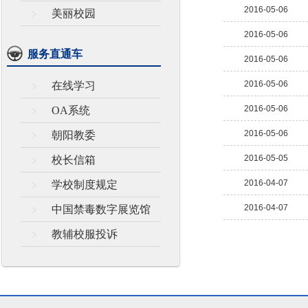
2016-05-06
美丽校园
2016-05-06
服务直通车
2016-05-06
2016-05-06
在线学习
2016-05-06
OA系统
2016-05-06
朝阳教委
2016-05-05
校长信箱
2016-04-07
学校制度规定
2016-04-07
中国禁毒数字展览馆
教辅校服投诉