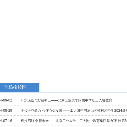
教学研究
国际交流
招生招聘
校庆专题
民族教育
垂杨柳校区
4-09-02
汗水滚落 “洗”迎初三——北京工业大学附属中学初三入境教育
4-08-29
手拉手齐聚力 心连心促发展 ——工大附中与房山区韩村河中学2024
4-07-16
科技启航 创新未来——北京工业大学、工大附中教育集团举办”科技启