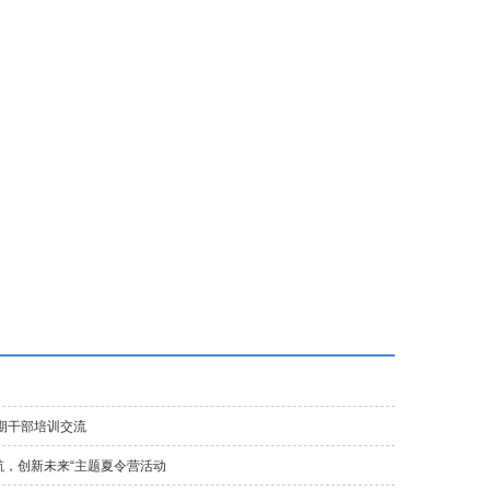
富力城校区
垂杨柳校区
首城校区
初中东校区
暑期干部培训交流
航，创新未来“主题夏令营活动