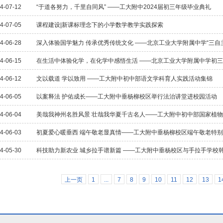
4-07-12
“于道各努力，千里自同风” ——工大附中2024届初三年级毕业典礼
4-07-05
课程建设|新课标理念下的小学数学教学实践探索
4-06-28
深入体验国学魅力 传承优秀传统文化 ——北京工业大学附属中学“三自
4-06-15
在生活中体验化学，在化学中感悟生活 ——北京工业大学附属中学初
4-06-12
文以载道 学以致用 ——工大附中初中部语文学科育人实践活动集锦
4-06-05
以案释法 护佑成长——工大附中垂杨柳校区举行法治讲堂进校园活动
4-06-04
美哉我神州名胜风景 壮哉我华夏千古名人——工大附中初中部国家植
4-06-03
初夏爱心暖垂西 端午敬老显真情——工大附中垂杨柳校区端午敬老特
4-05-30
科技助力新农业 城乡拉手谱新篇 ——工大附中垂杨校区与手拉手学校
上一页
1
...
7
8
9
10
11
12
13
1