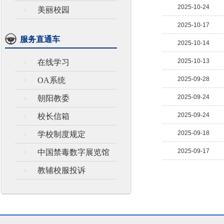
2025-10-24
美丽校园
2025-10-17
服务直通车
2025-10-14
2025-10-13
在线学习
2025-09-28
OA系统
2025-09-24
朝阳教委
2025-09-24
校长信箱
2025-09-18
学校制度规定
2025-09-17
中国禁毒数字展览馆
教辅校服投诉