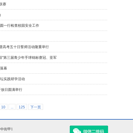
联赛
动
尹圆一行检查校园安全工作
式暨高考五十日誓师活动隆重举行
阳”第三届青少年手球锦标赛冠、亚军
满落幕
天坛实践研学活动
开放日圆满举行
10
...
125
下一页
柳中街甲1