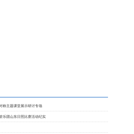
富力城校区
垂杨柳校区
首城校区
初中东校区
对称主题课堂展示研讨专场
学管乐团山东日照比赛活动纪实