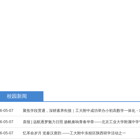
教学研究
国际交流
招生招聘
校庆专题
民族教育
校园新闻
6-05-07
聚焦学段贯通，深耕素养衔接｜工大附中成功举办小初高数学一体化・
6-05-07
喜报 | 远航逐梦魅力日照 扬帆奏响青春华章——北京工业大学附属中
6-05-07
忆革命岁月 览秦汉唐韵 ——工大附中东校区陕西研学活动之一