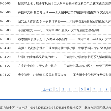
6-05-06
以篮球之名，展少年风采｜工大附中垂杨柳校区初二年级篮球班级超级
6-05-06
探园林文脉 赴自然之约 ——工大附中初二年级园林博物馆研学实践活
6-05-05
迎安全工作督查 创平安和谐校园——工大附中喜迎朝阳区政府副区长
6-05-03
幕后亦星光 ——记工大附中2026届成人仪式背后的志愿者身影
6-05-03
感恩陪伴 责任以行 十八而至 不负韶华 ——工大附中高三年级成人仪
6-04-30
喜报： 热烈祝贺北京工业大学附属中学小学、中学手球队 荣获“双奥朝
6-04-29
让最好的童年遇见最美的童书 ——工大附中小学部读书周系列活动圆
6-04-27
在实践中成长，于交流中提升 ——工大附中垂杨柳校区初一年级开展
6-04-27
青春初绽共赴新程 家校同心共育未来 ——工大附中小学部五年级家长
上一页
1
2
3
4
5
6
7
8
9
小区 咨询电话：010-58768322 010-58768366 垂杨柳校区：北京市朝阳区垂杨