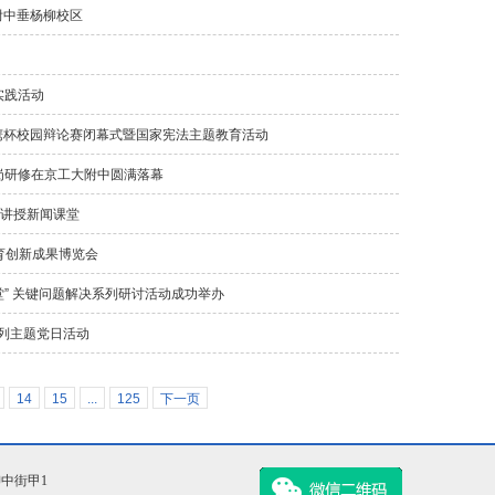
附中垂杨柳校区
实践活动
鹰杯校园辩论赛闭幕式暨国家宪法主题教育活动
跟岗研修在京工大附中圆满落幕
中讲授新闻课堂
育创新成果博览会
” 关键问题解决系列研讨活动成功举办
系列主题党日活动
14
15
...
125
下一页
柳中街甲1