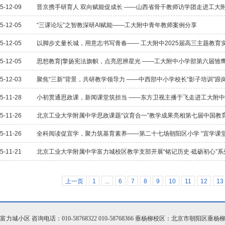
5-12-09
晋京携手研育人 双向赋能促成长 ——山西省骨干教师访学团走进工大
5-12-05
“三课论坛”之智教深研AI赋能——工大附中青年教师案例分享
5-12-05
以脚步丈量长城，用意志书写青春—— 工大附中2025届高三主题教育
5-12-05
思想教育|擎扬宪法旗帜，点亮思辨星光 ——工大附中小学部第六届雏
5-12-03
聚焦“三新”背景，共研教学领导力 ——中西部中小学校长“影子培训”
5-11-28
小初贯通思政课，新闻课堂筑担当 ——东方卫视主播于飞走进工大附
5-11-26
北京工业大学附属中学思政课题“议育合一”教学成果亮相第七届中国教
5-11-26
全科阅读促宜学，聚力筑基育素养——第二十七场朝阳区小学 “宜学课堂
5-11-21
北京工业大学附属中学富力城校区教学支部开展“铭记历史·砥砺初心”
上一页
1
...
6
7
8
9
10
11
12
13
小区 咨询电话：010-58768322 010-58768366 垂杨柳校区：北京市朝阳区垂杨