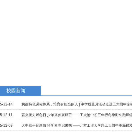
教学研究
国际交流
招生招聘
校庆专题
民族教育
校园新闻
5-12-14
构建特色课程体系，培育有担当的人 | 中学质量月活动走进工大附中东
5-12-11
薪火接力燃冬日 少年逐梦展锋芒 ——工大附中初三年级冬季耐久跑班
5-12-09
大中携手育新苗 科学素养启未来 ——北京工业大学赴工大附中垂杨柳