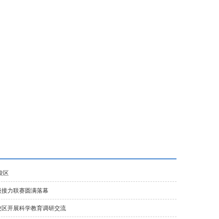
富力城校区
垂杨柳校区
首城校区
初中东校区
校区
级接力联赛圆满落幕
校区开展科学教育调研交流