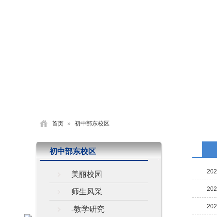
首页
学校概况
党建园地
德育活动
首页
»
初中部东校区
初中部东校区
202
美丽校园
202
师生风采
202
-教学研究