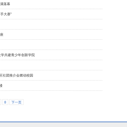
圆满落幕
手大赛”
讲座
大学共建青少年创新学院
区社团推介会燃动校园
楼
8
下一页