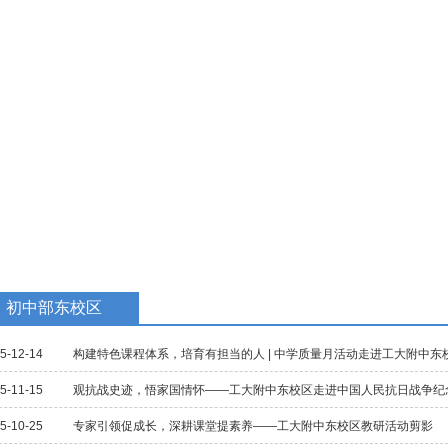
教学研究
国际交流
招生招聘
校庆专题
民族教育
初中部东校区
5-12-14
构建特色课程体系，培育有担当的人 | 中学质量月活动走进工大附中东
5-11-15
观抗战史迹，悟家国情怀——工大附中东校区走进中国人民抗日战争纪
5-10-25
专家引领促成长，深耕课堂提素养——工大附中东校区教研活动剪影