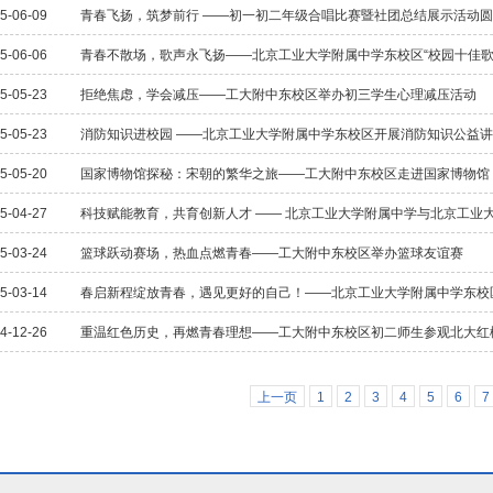
5-06-09
青春飞扬，筑梦前行 ——初一初二年级合唱比赛暨社团总结展示活动
5-06-06
青春不散场，歌声永飞扬——北京工业大学附属中学东校区“校园十佳歌
5-05-23
拒绝焦虑，学会减压——工大附中东校区举办初三学生心理减压活动
5-05-23
消防知识进校园 ——北京工业大学附属中学东校区开展消防知识公益
5-05-20
国家博物馆探秘：宋朝的繁华之旅——工大附中东校区走进国家博物馆
5-04-27
科技赋能教育，共育创新人才 —— 北京工业大学附属中学与北京工业
5-03-24
篮球跃动赛场，热血点燃青春——工大附中东校区举办篮球友谊赛
5-03-14
春启新程绽放青春，遇见更好的自己！——北京工业大学附属中学东校
4-12-26
重温红色历史，再燃青春理想——工大附中东校区初二师生参观北大红
上一页
1
2
3
4
5
6
7