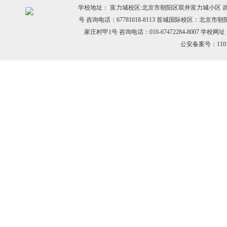
学校地址： 富力城校区:北京市朝阳区双井富力城小区 咨询电话：
号 咨询电话：67781018-8113 首城国际校区：北京市
家庄村甲1号 咨询电话：010-67472284-8007 学校网址：h
公安备案号：11010