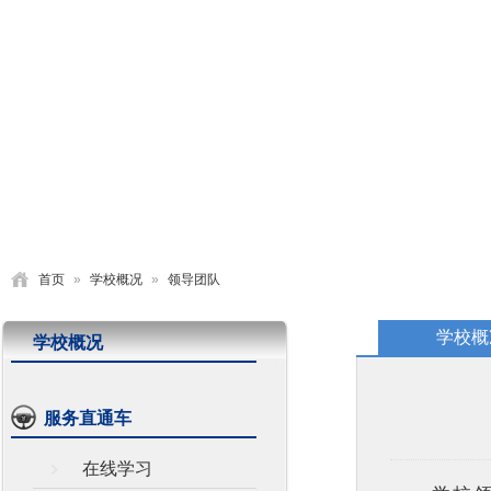
首页
学校概况
党建园地
德育活动
教学研究
首页
»
学校概况
»
领导团队
学校概
学校概况
服务直通车
在线学习