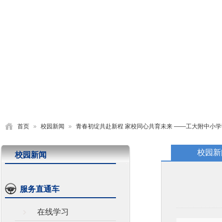
首页
学校概况
党建园地
德育活动
教学研究
首页
»
校园新闻
»
青春初绽共赴新程 家校同心共育未来 ——工大附中小
校园新
校园新闻
服务直通车
在线学习