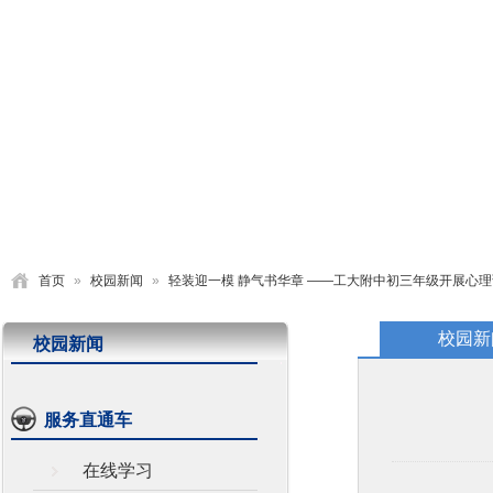
首页
学校概况
党建园地
德育活动
教学研究
首页
»
校园新闻
»
轻装迎一模 静气书华章 ——工大附中初三年级开展心
校园新
校园新闻
服务直通车
在线学习