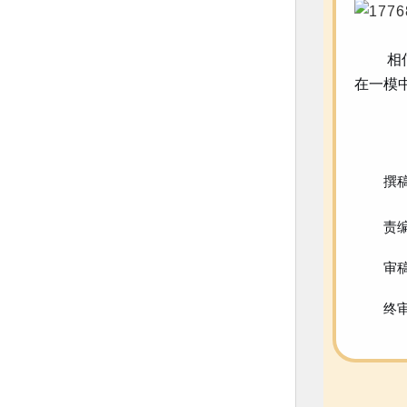
相
在一模
撰
责
审
终