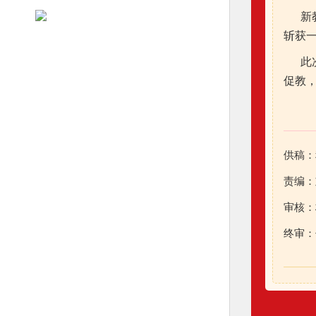
新教
斩获
此次
促教
供稿：
责编：
审核：
终审：