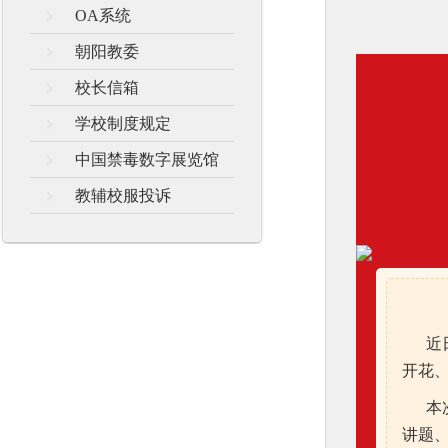
OA系统
朝阳教委
校长信箱
学校制度规定
中国禁毒数字展览馆
教辅校服投诉
近日
开花、
本次
讲题