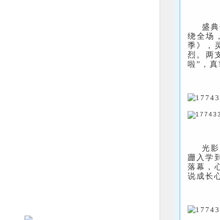
盛典
绕全场
季》，
烈。两
啦”，
光影
跚入学
落幕，
说成长