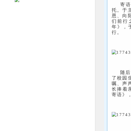
寄
托。于
恩、向
们前行
年》，
行。
随后
了校园
嘱、声
长捧着
寄语》