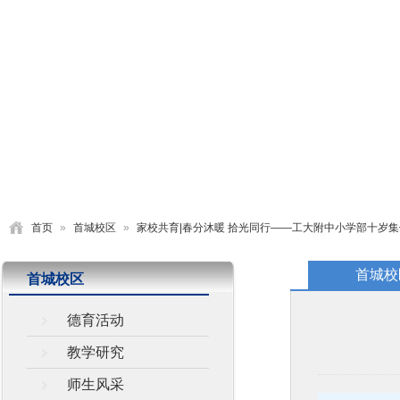
首页
学校概况
党建园地
德育活动
教学研究
首页
»
首城校区
»
家校共育|春分沐暖 拾光同行——工大附中小学部十岁
首城校
首城校区
德育活动
教学研究
师生风采