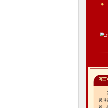
高三
灵滋
赖。