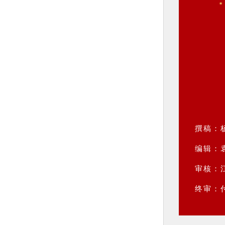
撰稿：
编辑：
审核：
终审：