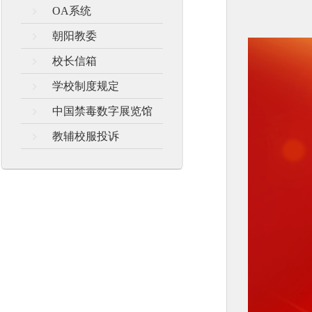
OA系统
朝阳教委
校长信箱
学校制度规定
中国禁毒数字展览馆
教辅校服投诉