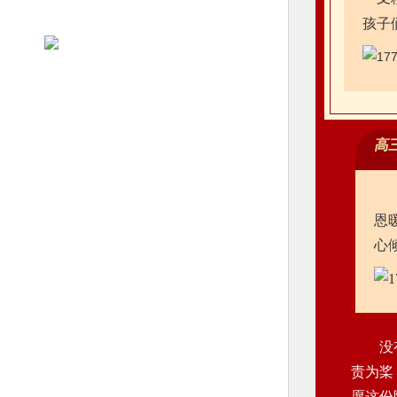
孩子
高
恩
心
没
责为桨
愿这份