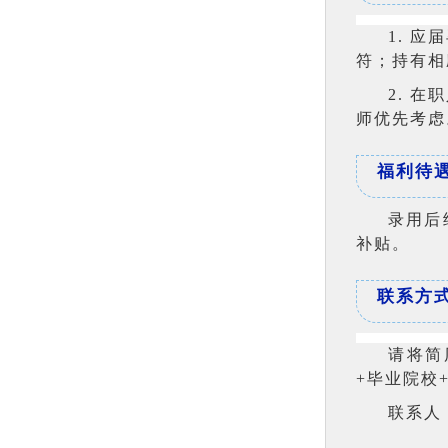
1.
应届
符；持有相
2.
在职
师优先考虑
福利待
录用后
补贴。
联系方
请将简历
+毕业院校
联系人