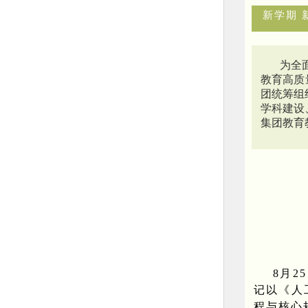
新学期 
为全
教育高质
团统筹组
学科建设
集团教育
8月2
记以《人
程与核心