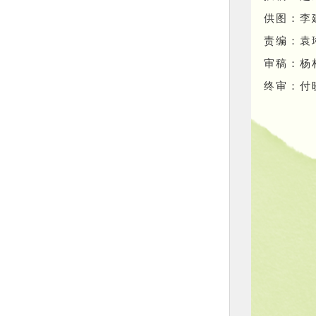
供图：李建
责编：袁
审稿：杨
终审：付