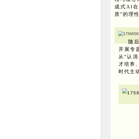
成式AI
质”的理
随后，
开展专
从“认
才培养
时代主