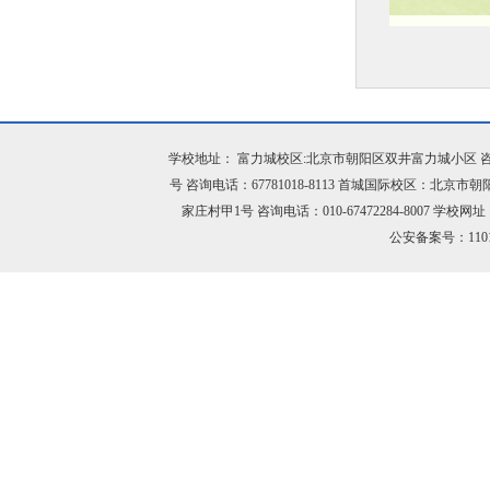
学校地址： 富力城校区:北京市朝阳区双井富力城小区 咨询电话：
号 咨询电话：67781018-8113 首城国际校区：北京市
家庄村甲1号 咨询电话：010-67472284-8007 学校网址：h
公安备案号：11010