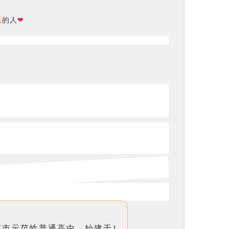
活
的人
❤
京市示范性普通高中，始建于1