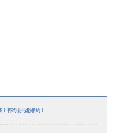
富力城校区
垂杨柳校区
首城校区
初中东校区
中招线上咨询会与您相约！