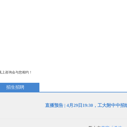
教学研究
国际交流
招生招聘
校庆专题
民族教育
中招线上咨询会与您相约！
招生招聘
直播预告 | 4月29日19:30，工大附中