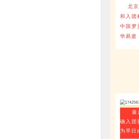
北
和入团
中国梦
华易逝
最后，
确入团
为早日