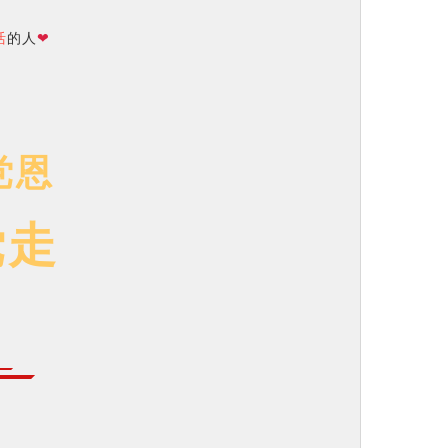
活
的人
❤
党恩
党走