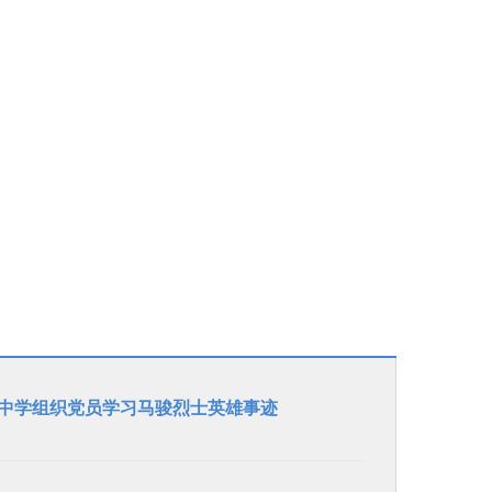
富力城校区
垂杨柳校区
首城校区
初中东校区
属中学组织党员学习马骏烈士英雄事迹