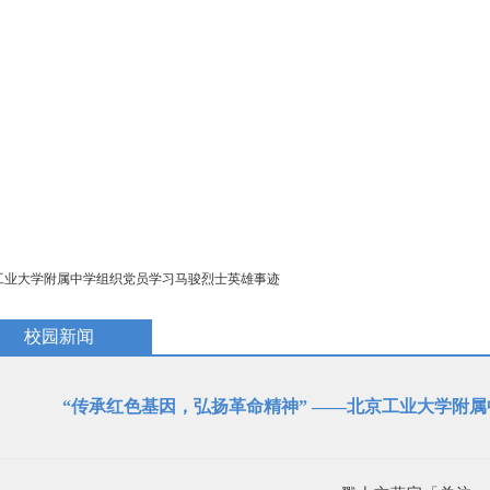
教学研究
国际交流
招生招聘
校庆专题
民族教育
京工业大学附属中学组织党员学习马骏烈士英雄事迹
校园新闻
“传承红色基因，弘扬革命精神” ——北京工业大学附