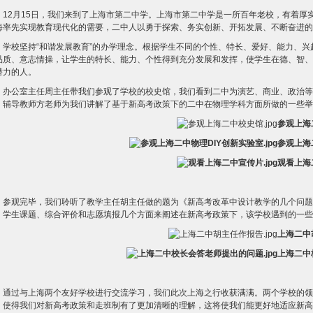
12月15日，我们来到了上海市第二中学。上海市第二中学是一所百年老校，有着
海率先实现教育现代化的需要，二中人以勇于探索、务实创新、开拓发展、不断奋进的
学校坚持“和谐发展教育”的办学理念。根据学生不同的个性、特长、爱好、能力、
品质、意志情操，让学生的特长、能力、个性得到充分发展和发挥，使学生在德、智、
潜力的人。
办公室主任周主任带我们参观了学校的校史馆，我们看到二中为演艺、商业、政治等
，辅导教师方老师为我们讲解了基于新高考政策下的二中在物理学科方面所做的一些举
参观上海
参观上海
观看上海
参观完毕，我们聆听了教学主任胡主任做的题为《新高考改革中设计教学的几个问题
、学生课题、综合评价和志愿填报几个方面来阐述在新高考政策下，该学校遇到的一些
上海二中
上海二中
通过与上海两个友好学校进行交流学习，我们此次上海之行收获满满。两个学校的领
，使得我们对新高考政策和走班制有了更加清晰的理解，这将使我们能更好地适应新高