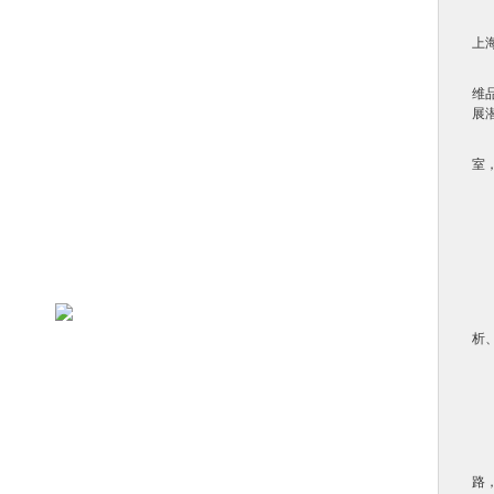
上
维
展
室
析
路