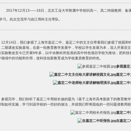
2017年12月13——16日，北京工业大学附属中学组织高一、高二特级教师、
学习。此次交流学习由江用科主任带队。
12月14日，我们参观了上海市嘉定二中。嘉定二中的文主任带着我们参观了校园
、二期课改实验基地，在新一轮教育教学发展中，学校以学生发展为本，深入开展语文
新实验教改至今已开展9年多，以中央教科所批准的高中特色项目学校为推动，把科技
学领域中的功能和作用，使科技创新教育成为学校素质教育的特色。
参观嘉定
嘉定二中
嘉定二中
参观完毕，我们聆听了嘉定二中周校长做的题为《基于上海市高考新政下的教育教学
班制如何实施，学习到该学校的一些好的做法，并就我们即将面临的一些问题请教周校
嘉定二中
在嘉定二