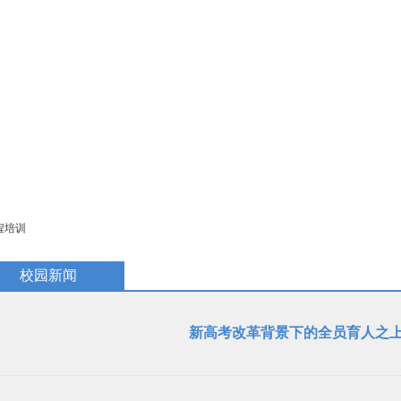
教学研究
国际交流
招生招聘
校庆专题
民族教育
程培训
校园新闻
新高考改革背景下的全员育人之