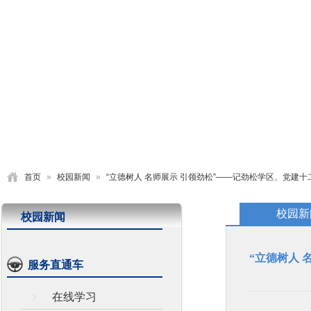
首页
学校概况
党建园地
德育活动
教学研究
首页
»
校园新闻
»
“立德树人 名师展示 引领劲松”——记劲松学区、党
校园新
校园新闻
“立德树人
服务直通车
在线学习