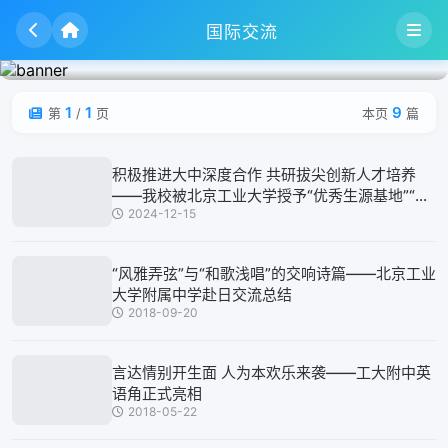
国际交流
1
1
9
第
/
页
本页
篇
积极推进大中深度合作 共研拔尖创新人才培养
——我校被北京工业大学授予“优秀生源基地”“产
2024-12-15
学研基地”
“风雅弄弦”与“和歌浅唱”的交响诗篇——北京工业
大学附属中学赴日交流总结
2018-09-20
言达情别开生面 人为本欢乐来袭——工大附中英
语角正式亮相
2018-05-22