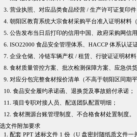
3.
营业执照、对应品类食品经营
/ 生产许可证复印
4.
朝阳区教育系统大宗食材采购平台准入证明材料
5.
公告发布当日后打印的信用中国、政府采购网信
6.
ISO22000 食品安全管理体系、HACCP 体系认
7.
企业仓储、冷链车辆产权
/ 租赁、行驶证证明材
8.
食材质量管控方案、批次检测保障方案、应急供
9.
对应分包完整食材报价清单（不高于朝阳区同期
10.
食品安全履约承诺函、退换货及事故赔付承诺；
11.
项目专职对接人员、配送团队配置明细；
12.
食材溯源台账管理制度、不合格食材处置制度。
选文件附加要求
1.
配套
PPT 述标文件 1 份（U 盘密封随纸质文件