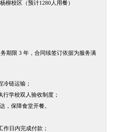
垂杨柳校区（预计1280人用餐）
服务期限
3 年，合同
续
签订
依据为服务满
程冷链运输；
执行学校双人验收制度；
材送达，保障食堂开餐。
个工作日内
完成付款；