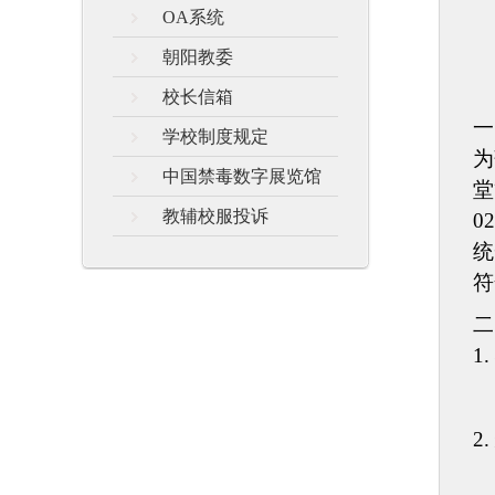
OA系统
朝阳教委
校长信箱
一
学校制度规定
为
中国禁毒数字展览馆
堂
教辅校服投诉
0
统
符
二
1.
2.