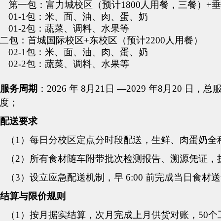
第一包：富力城校区（预计
1800人用餐，三餐）+
01-1包：米、面、油、肉、蛋、奶
01-2包：蔬菜、调料、水果等
二包：首城国际校区
+东校区（预计2200人用餐）
02-1包：米、面、油、肉、蛋、奶
02-2包：蔬菜、调料、水果等
服务周期
：
2026 年
8
月
21
日
—2029 年
8
月
20
日，总
度
；
配送要求
（1）
每日分校区定点分时段配送，生鲜、肉蛋奶全
（2）
所有食材随车附带批次检测报告、溯源凭证，
（3）
设立应急配送机制，早
6:00 前完成当日食
结算与限价规则
（1）
按月据实结算，
次
月完成上月供货对账，
50