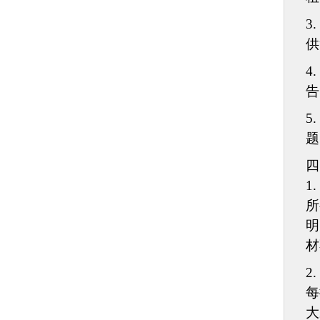
3.
供
4.
告
5.
题
四
1.
所
明
材
2.
每
大