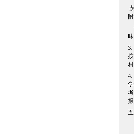
附
味
3.
按
材
4.
学
考
报
五