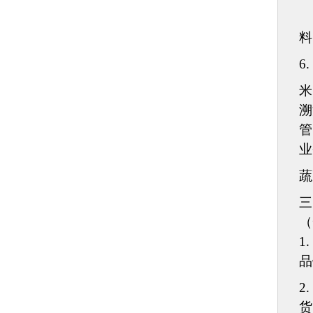
料
6.
米
溯
管
业
蔬
三
（
1.
品
2.
货