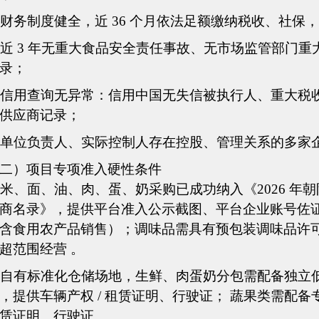
财务制度健全，近
36 个月依法足额缴纳税收、社保
近
3 年无重大食品安全责任事故、无市场监管部门重
录；
信用查询无异常：信用中国无失信被执行人、重大税
供应商记录；
单位负责人、实际控制人存在控股、管理关系的多家
二）
项目专项准入硬性条件
米、面、油、肉、蛋、奶采购
已成功纳入《
2026 
商名录》，提供平台准入公示截图、平台企业账号佐
含食用农产品销售）；调味
品需具有
预包装调味品许
超范围经营
。
自有标准化仓储场地，生鲜、肉蛋奶分包需配备独立
，提供车辆产权 / 租赁证明、行驶证；
蔬果类需配备
赁证明、行驶证
。