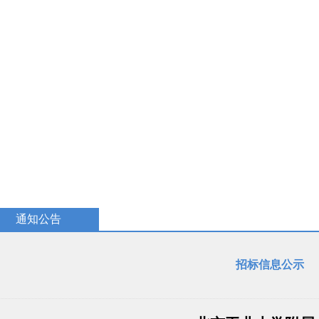
教学研究
国际交流
招生招聘
校庆专题
民族教育
通知公告
招标信息公示