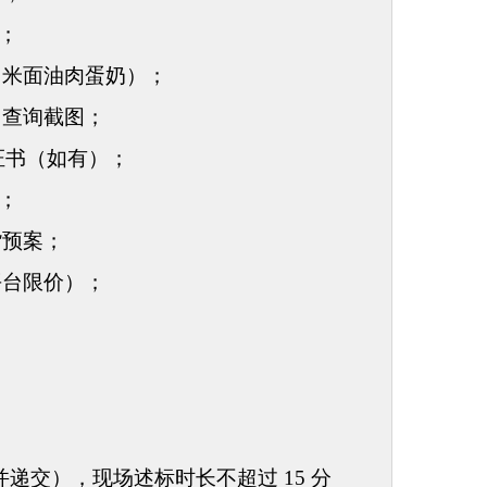
件；
（米面油肉蛋奶）
；
用查询截图；
证证书（如有）；
料；
货预案；
平台限价）；
一并递交），现场述标时长不超过 15 分