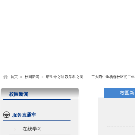
首页
学校概况
党建园地
德育活动
教学研究
首页
»
校园新闻
»
研生命之理 践学科之美 ——工大附中垂杨柳校区初二
校园新
校园新闻
服务直通车
在线学习