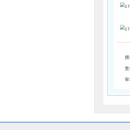
撰
责
审